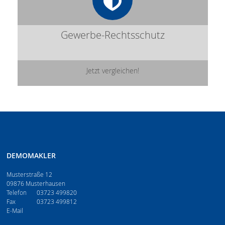
Gewerbe-Rechtsschutz
Jetzt vergleichen!
DEMOMAKLER
Musterstraße 12
09876 Musterhausen
Telefon
03723 499820
Fax
03723 499812
E-Mail