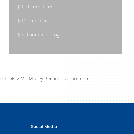
Onlinerechner
Policencheck
Schadenmeldung
ne Tools > Mr. Money Rechner) zustimmen.
Social Media